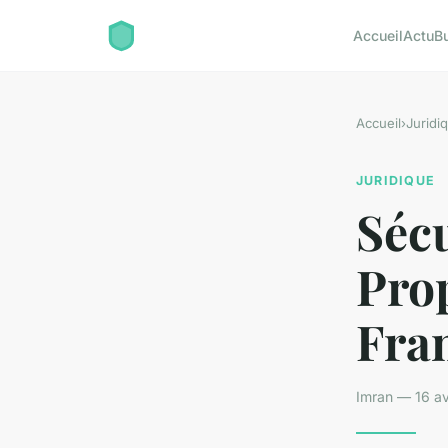
Accueil
Actu
B
Accueil
›
Juridi
JURIDIQUE
Sécu
Prop
Fra
Imran — 16 av