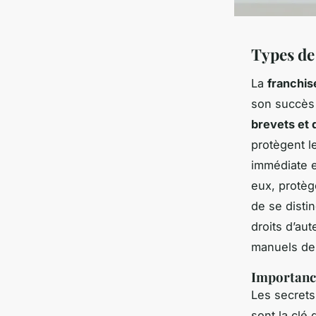
Types de 
La
franchis
son succès 
brevets et 
protègent l
immédiate e
eux, protèg
de se disti
droits d’aut
manuels de 
Importance
Les secrets
sont la clé