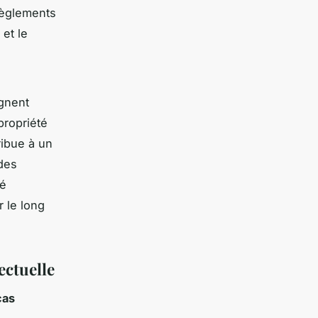
 règlements
 et le
ignent
propriété
ribue à un
 des
té
r le long
ectuelle
cas