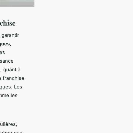
nchise
garantir
ques,
ues
ssance
, quant à
e franchise
iques. Les
omme les
ulières,
otéger ces