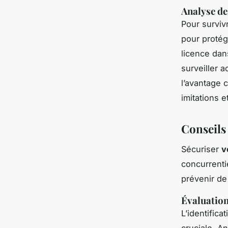
Analyse de
Pour surviv
pour protége
licence dan
surveiller 
l’avantage 
imitations e
Conseils 
Sécuriser
v
concurrenti
prévenir d
Évaluation
L’identifica