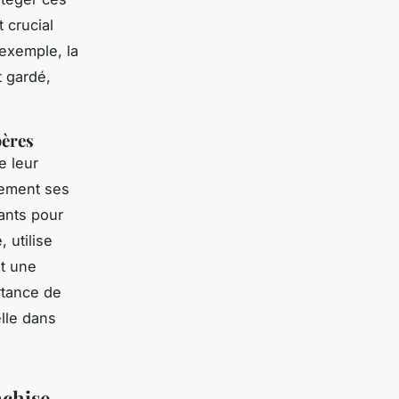
t crucial
 exemple, la
t gardé,
pères
e leur
lement ses
ants pour
 utilise
nt une
rtance de
elle dans
nchise