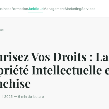
usiness
Formation
Juridique
Management
Marketing
Services
que
risez Vos Droits : La
riété Intellectuelle 
nchise
ril 2025 — 6 min de lecture