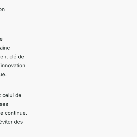
on
le
haîne
ent clé de
’innovation
ue.
 celui de
 ses
ce continue.
éviter des