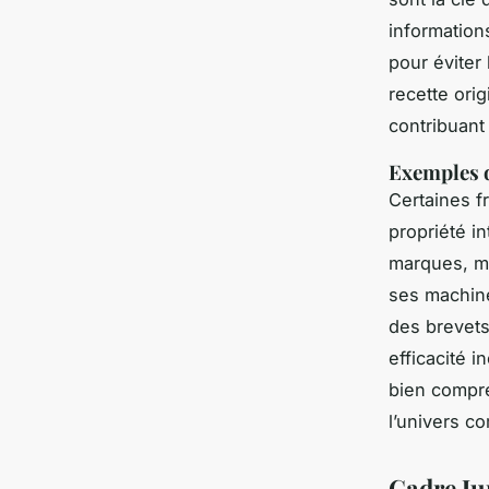
information
pour éviter 
recette ori
contribuant
Exemples d
Certaines f
propriété i
marques, m
ses machine
des brevets
efficacité 
bien compre
l’univers co
Cadre Jur