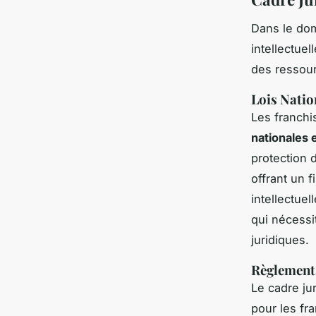
Dans le dom
intellectuel
des ressour
Lois Natio
Les franchi
nationales 
protection d
offrant un f
intellectue
qui nécessi
juridiques.
Règlements
Le cadre j
pour les fr