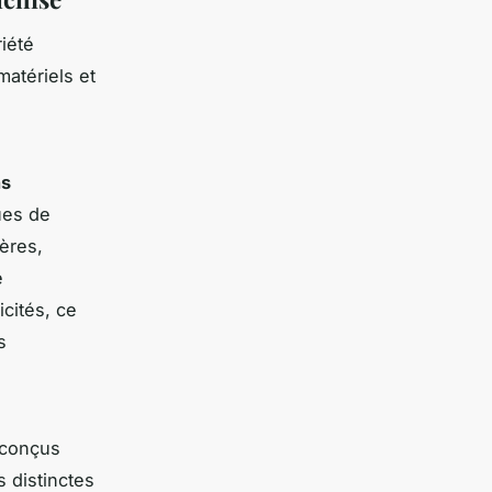
iété
matériels et
ns
ues de
ières,
é
cités, ce
s
conçus
 distinctes