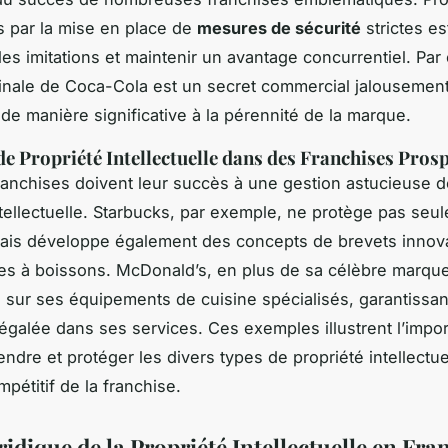
s par la mise en place de
mesures de sécurité
strictes es
les imitations et maintenir un avantage concurrentiel. Par
ginale de Coca-Cola est un secret commercial jalousemen
 de manière significative à la pérennité de la marque.
e Propriété Intellectuelle dans des Franchises Pros
ranchises doivent leur succès à une gestion astucieuse d
ntellectuelle. Starbucks, par exemple, ne protège pas seu
ais développe également des concepts de brevets innov
s à boissons. McDonald’s, en plus de sa célèbre marque,
 sur ses équipements de cuisine spécialisés, garantissa
inégalée dans ses services. Ces exemples illustrent l’impo
ndre et protéger les divers types de propriété intellectu
mpétitif de la franchise.
idique de la Propriété Intellectuelle en Fra