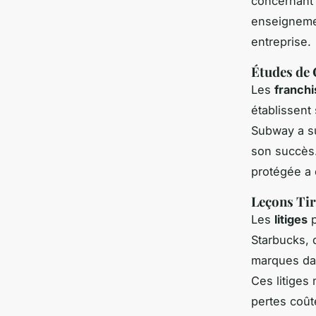
concernant
enseignemen
entreprise.
Études de 
Les
franchi
établissent
Subway a su
son succès.
protégée a 
Leçons Tiré
Les
litiges
p
Starbucks, q
marques dan
Ces litiges
pertes coût