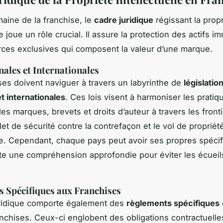
aine de la franchise, le
cadre juridique
régissant la propr
le joue un rôle crucial. Il assure la protection des actifs im
ces exclusives qui composent la valeur d’une marque.
nales et Internationales
ses doivent naviguer à travers un labyrinthe de
législatio
et internationales
. Ces lois visent à harmoniser les pratiq
es marques, brevets et droits d’auteur à travers les front
ilet de sécurité contre la contrefaçon et le vol de propriét
lle. Cependant, chaque pays peut avoir ses propres spécifi
te une compréhension approfondie pour éviter les écueil
 Spécifiques aux Franchises
uridique comporte également des
règlements spécifiques
anchises. Ceux-ci englobent des obligations contractuelles