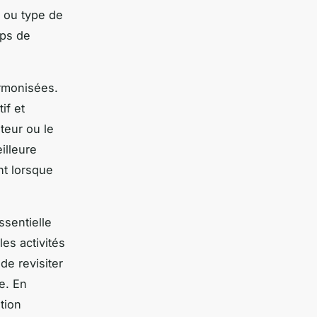
t ou type de
mps de
armonisées.
if et
teur ou le
illeure
nt lorsque
ssentielle
es activités
de revisiter
e. En
tion