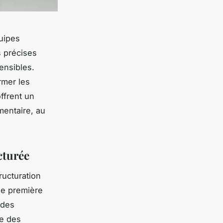
uipes
s précises
sensibles.
rmer les
ffrent un
mentaire, au
cturée
ructuration
ne première
 des
ée des