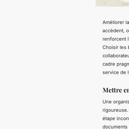
Améliorer l
accèdent, o
renforcent l
Choisir les
collaborate
cadre pragm
service de 
Mettre e
Une organis
rigoureuse.
étape incon
documents in