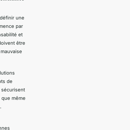
définir une
ommence par
sabilité et
doivent être
u mauvaise
lutions
ots de
 sécurisent
tit que même
.
onnes