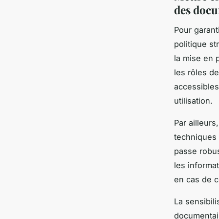
des doc
Pour garant
politique s
la mise en 
les rôles d
accessibles
utilisation.
Par ailleur
techniques t
passe robus
les informa
en cas de c
La sensibili
documentair