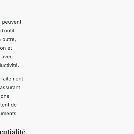
s peuvent
’outil
 outre,
ion et
t avec
uctivité.
rfaitement
 assurant
tions
ttent de
cuments.
entialité