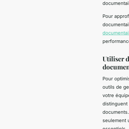
documentai
Pour approf
documentair
documentai
performance
Utiliser 
documen
Pour optimi
outils de g
votre équipe
distinguent 
documents. 
seulement u
essentiels.