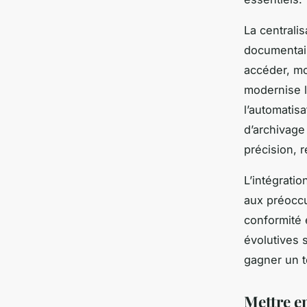
La centralis
documentair
accéder, mo
modernise l
l’automatisa
d’archivage
précision, 
L’intégrati
aux préoccu
conformité e
évolutives s
gagner un t
Mettre en