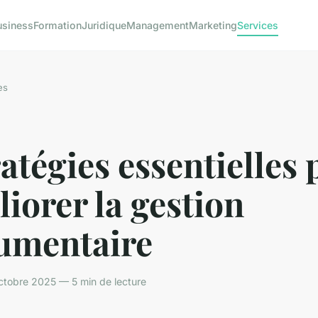
usiness
Formation
Juridique
Management
Marketing
Services
es
ratégies essentielles
iorer la gestion
umentaire
ctobre 2025 — 5 min de lecture