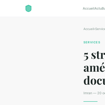
Accueil
Actu
B
Accueil
›
Servic
SERVICES
5 st
amél
doc
Imran — 20 o