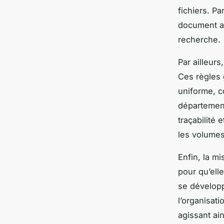
fichiers. P
document ai
recherche.
Par ailleur
Ces règles 
uniforme, c
département
traçabilité
les volume
Enfin, la mi
pour qu’ell
se développ
l’organisat
agissant ain