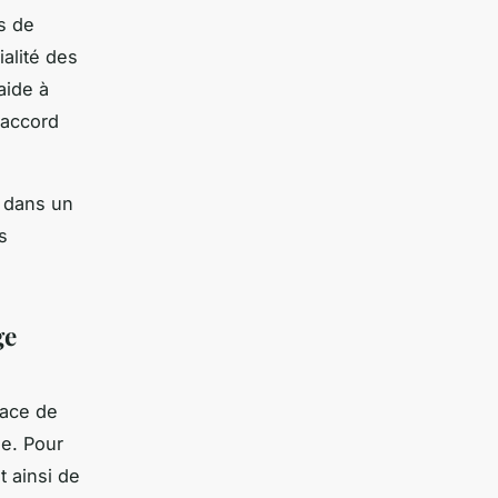
es de
ialité des
aide à
 accord
 dans un
s
ge
lace de
e. Pour
t ainsi de