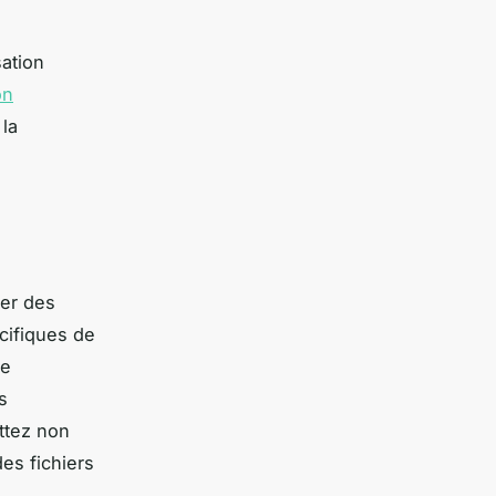
ation
on
 la
ner des
cifiques de
se
s
ttez non
es fichiers